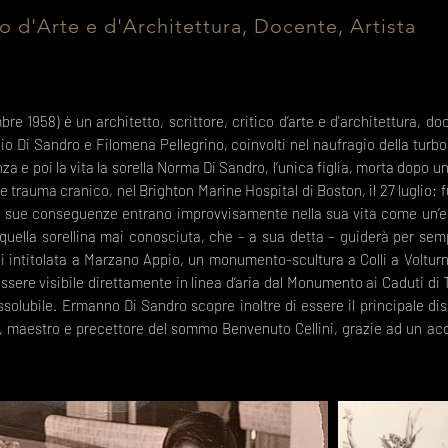
co d'Arte e d'Architettura, Docente, Artista
 1958) è un architetto, scrittore, critico d’arte e d'architettura, doc
ullio Di Sandro e Filomena Pellegrino, coinvolti nel naufragio della turb
 e poi la vita la sorella Norma Di Sandro, l’unica figlia, morta dopo u
trauma cranico, nel Brighton Marine Hospital di Boston, il 27 luglio: fu
 le sue conseguenze entrano improvvisamente nella sua vita come un’e
quella sorellina mai conosciuta, che – a sua detta – guiderà per semp
 lei intitolata a Marzano Appio, un monumento-scultura a Colli a Voltur
essere visibile direttamente in linea d’aria dal Monumento ai Caduti di 
lubile. Ermanno Di Sandro scopre inoltre di essere il principale dis
), maestro e precettore del sommo Benvenuto Cellini, grazie ad un acc