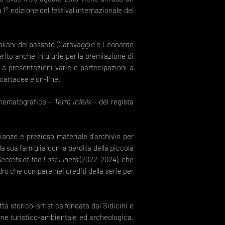
 1° edizione del festival internazionale del
italiani del passato (Caravaggio e Leonardo
nserito anche in giurie per la premiazione di
e a presentazioni varie e partecipazioni a
 cartacee e on-line.
cinematografica –
Terra Infelix
- del regista
ianze e prezioso materiale d'archivio per
la sua famiglia con la perdita della piccola
Secrets of the Lost Liners
(2022-2024), che
ro che compare nei crediti della serie per
tà storico-artistica fondata dai Sidicini e
ione turistico-ambientale ed archeologica,