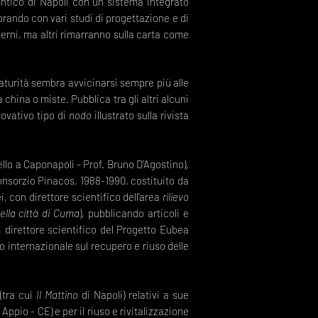
 Antico di Napoli con un sistema integrato
borando con vari studi di progettazione e di
nterni, ma altri rimarranno sulla carta come
aturità sembra avvicinarsi sempre più alle
 china o miste. Pubblica tra gli altri alcuni
novativo tipo di
nodo
illustrato sulla rivista
llo a Caponapoli - Prof. Bruno D’Agostino),
onsorzio Pinacos, 1988-1990, costituito da
, con direttore scientifico dell’area
rilievo
ella città di Cuma
), pubblicando articoli e
, direttore scientifico del Progetto Eubea
 internazionale sul recupero e riuso delle
(tra cui
Il Mattino
di Napoli) relativi a sue
ppio - CE) e per il riuso e rivitalizzazione