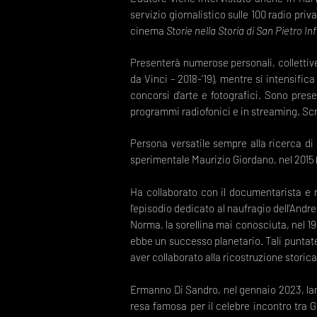
servizio giornalistico sulle 100 radio priv
cinema
Storie nella Storia di San Pietro I
Presenterà numerose personali, collettive
da Vinci – 2018-‘19), mentre si intensifica
concorsi d’arte e fotografici. Sono prese
programmi radiofonici e in streaming. Scriv
Persona versatile sempre alla ricerca di
sperimentale Maurizio Giordano, nel 2015 (
Ha collaborato con il documentarista e r
l'episodio dedicato al naufragio dell'Andre
Norma, la sorellina mai conosciuta, nel 19
ebbe un successo planetario. Tali puntate
aver collaborato alla ricostruzione stori
Ermanno Di Sandro, nel gennaio 2023, lanc
resa famosa per il celebre incontro tra 