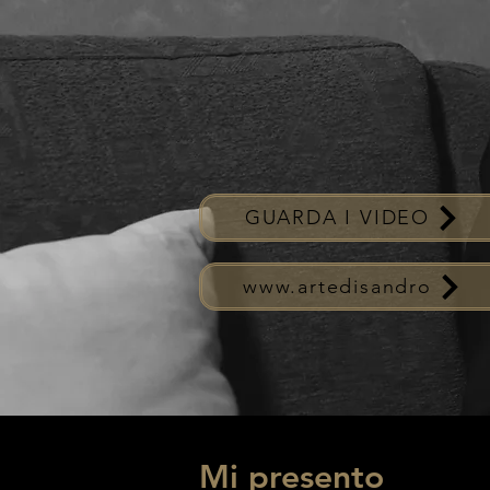
GUARDA I VIDEO
www.artedisandro
Mi presento