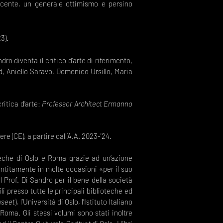
scente, un generale ottimismo e persino
3).
o diventa il critico d’arte di riferimento,
ad, Aniello Saravo, Domenico Ursillo, Maria
ritica d’arte:
Professor Architect Ermanno
re (CE), a partire dall’A.A. 2023-'24.
ioteche di Oslo e Roma grazie ad un’azione
sentitamente in molte occasioni «per il suo
 Prof. Di Sandro per il bene della società
li presso tutte le principali biblioteche ed
useet
), l’Università di Oslo, l’Istituto Italiano
oma. Gli stessi volumi sono stati inoltre