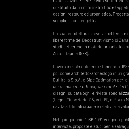
rivitalizzazione delle cavità sotterrane
costituito da un mini metro Otis e tappeti
design, restauro ed urbanistica. Progetta 
semplici studi progettuali.
La sua architettura si evolve nel tempo:
libere forme del Decostruttivismo di Zaha Ha
studi e ricerche in materia urbanistica 
Acciaio
(aprile 1988).
Lavora inizialmente come topografo (1983) 
poi come architetto-archeologo in un gran
Bull Italia S.p.A. e Sipe Optimation per l
dei monumenti e topografia rurale dei C
disegni su cataloghi e riviste specializz
(Legge Finanziaria '86, art. 15), e Maura
cavità artificiali urbane e relativi alla va
Nel quinquennio 1986-1991 vengono pubbli
interviste, proposte e studi per la salvag