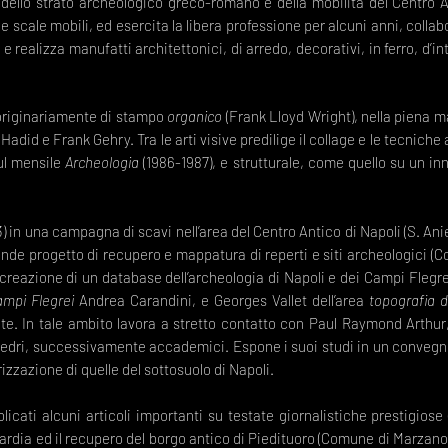
e, dello strato archeologico greco-romano e della mobilità del Centro
 e scale mobili, ed esercita la libera professione per alcuni anni, colla
e realizza manufatti architettonici, di arredo, decorativi, in ferro, d’i
 originariamente di stampo
organico
(Frank Lloyd Wright), nella piena m
did e Frank Gehry. Tra le arti visive predilige il collage e le tecniche a
sul mensile
Archeologia
(1986-1987), e strutturale, come quello su un in
in una campagna di scavi nell’area del Centro Antico di Napoli (S. Anie
de progetto di recupero e mappatura di reperti e siti archeologici (C
a creazione di un database dell’archeologia di Napoli e dei Campi Flegrei
ampi Flegrei
Andrea Carandini, e Georges Vallet dell’area
topografia d
ate. In tale ambito lavora a stretto contatto con Paul Raymond Arthur
 Medri, successivamente accademici. Espone i suoi studi in un convegno
lorizzazione di quelle del sottosuolo di Napoli.
cati alcuni articoli importanti su testate giornalistiche prestigiose 
uardia ed il recupero del borgo antico di Piedituoro (Comune di Marzano A