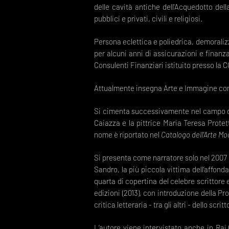
delle cavità antiche dell'Acquedotto dell
pubblici e privati, civili e religiosi.
Persona eclettica e poliedrica, demoralizz
per alcuni anni di assicurazioni e finanz
Consulenti Finanziari istituito presso la
Attualmente insegna Arte e Immagine com
Si cimenta successivamente nel campo del
Caiazza e la pittrice Maria Teresa Protett
nome è riportato nel
Catalogo dell’Arte Mo
Si presenta come narratore solo nel 200
Sandro, la più piccola vittima dell’affond
quarta di copertina del celebre scrittore
edizioni (2013), con introduzione della P
critica letteraria - tra gli altri - dello s
L’autore viene intervistato anche in Rai 