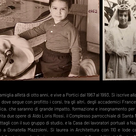
famiglia all’età di otto anni, e vive a Portici dal 1967 al 1993. Si iscrive a
8, dove segue con profitto i corsi, tra gli altri, degli accademici Fra
ica, che saranno di grande impatto, formazione e insegnamento per il 
 vita due opere di Aldo Loris Rossi, il Complesso parrocchiale di Santa M
agli con il suo gruppo di studio, e la Casa dei lavoratori portuali a Na
o a Donatella Mazzoleni. Si laurea in Architettura con 110 e lode 