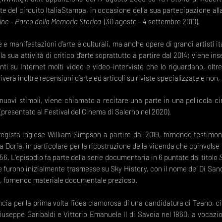
ate del circuito ItaliaStampa, in occasione della sua partecipazione alla
nfine - Parco della Memoria Storica
(30 agosto - 4 settembre 2010).
 e manifestazioni d’arte e culturali, ma anche opere di grandi artisti 
 la sua attività di critico d’arte soprattutto a partire dal 2014; viene i
nti su Internet molti video e video-interviste che lo riguardano, oltr
erà inoltre recensioni d’arte ed articoli su riviste specializzate e non,
 nuovi stimoli, viene chiamato a recitare una parte in una pellicola 
presentato al Festival del Cinema di Salerno nel 2020).
egista inglese William Simpson a partire dal 2019, fornendo testimon
a Doria, in particolare per la ricostruzione della vicenda che coinvolse 
56. L'episodio fa parte della serie documentaria in 6 puntate dal titolo
 furono inizialmente trasmesse su Sky History, con il nome del Di Sand
ca, fornendo materiale documentale prezioso.
ia per la prima volta l’idea clamorosa di una candidatura di Teano, cit
Giuseppe Garibaldi e Vittorio Emanuele II di Savoia nel 1860, a vocaz