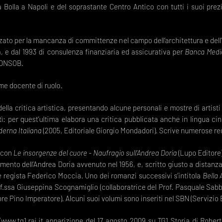
a Bolla a Napoli e del soprastante Centro Antico con tutti i suoi prezi
ato per la mancanza di committenze nel campo dell’architettura e dell’u
a, e dal 1993 di consulenza finanziaria ed assicurativa per
Banca Medi
 CONSOB.
e docente di ruolo.
la critica artistica, presentando alcune personali e mostre di artist
ì: per quest’ultima elabora una critica pubblicata anche in lingua cine
derna Italiana
(2005, Editoriale Giorgio Mondadori). Scrive numerose re
7 con
Le insorgenze del cuore - Naufragio sull’Andrea Doria
(Lupo Editore).
amento dell’Andrea Doria avvenuto nel 1956, e, scritto giusto a distanza 
 e regista Federico Moccia. Uno dei romanzi successivi s’intitola
Bella 
rof.ssa Giuseppina Scognamiglio (collaboratrice del Prof. Pasquale Sab
crittore Pino Imperatore). Alcuni suoi volumi sono inseriti nel SBN (Servizio
(
www.tg1.rai.it
apparizione del 17 agosto 2009 su TG1 Storia di Roberto