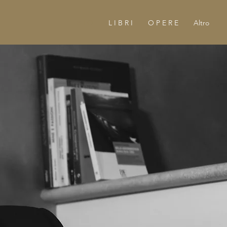
B I O
L I B R I
O P E R E
Altro