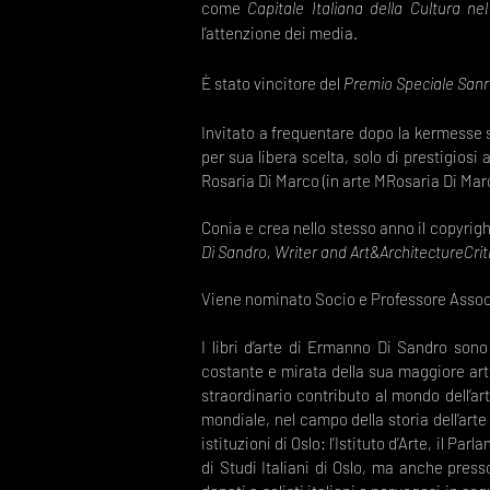
come
Capitale Italiana della Cultura ne
l’attenzione dei media.
È stato vincitore del
Premio Speciale San
Invitato a frequentare dopo la kermesse sa
per sua libera scelta, solo di prestigiosi
Rosaria Di Marco (in arte MRosaria Di Mar
Conia e crea nello stesso anno il copyrigh
Di Sandro, Writer and Art&ArchitectureCri
Viene nominato Socio e Professore Associ
I libri d’arte di Ermanno Di Sandro sono
costante e mirata della sua maggiore arti
straordinario contributo al mondo dell’ar
mondiale, nel campo della storia dell’arte 
istituzioni di Oslo: l’Istituto d’Arte, il P
di Studi Italiani di Oslo, ma anche pre