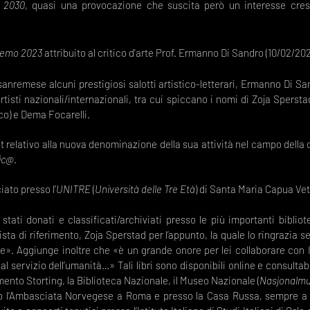
l 2030
, quasi una provocazione che suscita però un interesse cre
remo 2023
attribuito al critico d'arte Prof. Ermanno Di Sandro (10/02/202
nremese alcuni prestigiosi salotti artistico-letterari, Ermanno Di Sandr
 artisti nazionali/internazionali, tra cui spiccano i nomi di Zoja Sperst
co) e Dema Focarelli.
t relativo alla nuova denominazione della sua attività nel campo della c
tic@
.
ato presso l’
UNITRE
(
Università delle Tre Età
) di Santa Maria Capua Vete
 stati donati e classificati/archiviati presso le più importanti bibl
sta di riferimento, Zoja Sperstad per l’appunto, la quale lo ringrazia 
te». Aggiunge inoltre che «è un grande onore per lei collaborare con Il
al servizio dell’umanità…» Tali libri sono disponibili online e consultabi
arlamento Storting, la Biblioteca Nazionale, il Museo Nazionale (
Nasjonalm
sso l’Ambasciata Norvegese a Roma e presso la Casa Russa, sempre a R