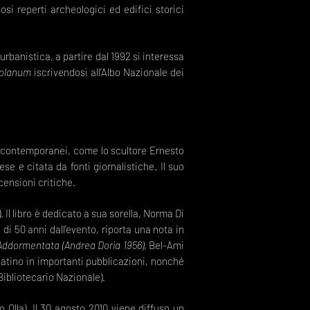
osi reperti archeologici ed edifici storici
rbanistica, a partire dal 1992 si interessa
olanum
iscrivendosi all’Albo Nazionale dei
i contemporanei, come lo scultore Ernesto
se e citata da fonti giornalistiche. Il suo
censioni critiche.
 Il libro è dedicato a sua sorella, Norma Di
di 50 anni dall’evento, riporta una nota in
Addormentata (Andrea Doria 1956)
, Bel-Ami
batino in importanti pubblicazioni, nonché
 Bibliotecario Nazionale).
 Olla). Il 30 agosto 2010 viene diffuso un